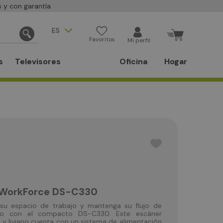
 y con garantía
ES
Favoritos
Mi perfil
s
Televisores
Oficina
Hogar
 WorkForce DS-C330
su espacio de trabajo y mantenga su flujo de
to con el compacto DS-C330. Este escáner
 liviano cuenta con un sistema de alimentación