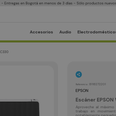
- Entregas en Bogotá en menos de 3 días - Sólo productos nuevos
Accesorios
Audio
Electrodoméstico
-C330
:
B11B272201
Referencia
EPSON
Escáner EPSON
Aproveche al máximo 
trabajo en movimien
notablemente pequeño y