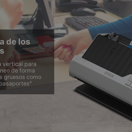
a de los
s
 vertical para
neo de forma
s gruesos como
4
o pasaportes