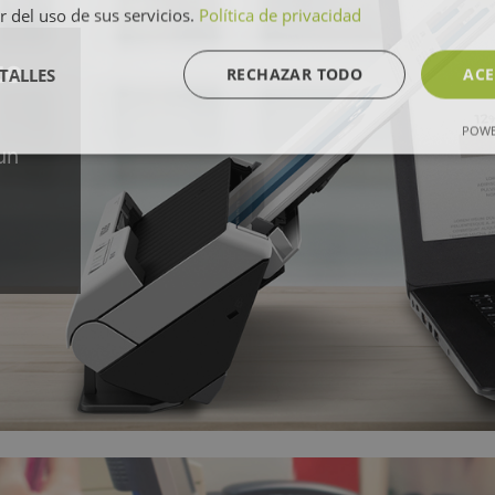
r del uso de sus servicios.
Política de privacidad
te
TALLES
RECHAZAR TODO
ACE
POWE
un