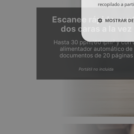
recopilado a parti
Escanee rápidamen
MOSTRAR DE
dos caras a la vez
2
Hasta 30 ppm/60 ipm
y con 
alimentador automático de
documentos de 20 páginas
Portátil no incluida