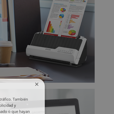
×
 tráfico. También
licidad y
onado o que hayan