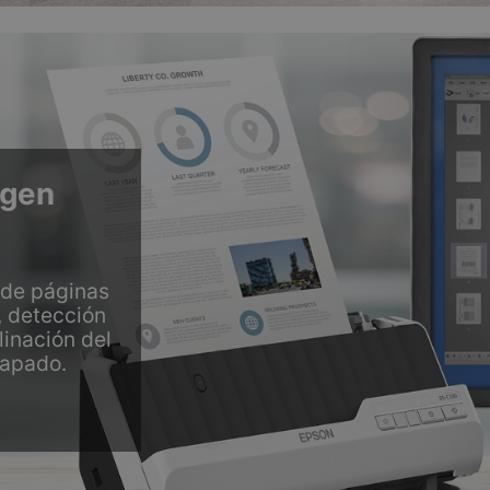
agen
 de páginas
, detección
linación del
rapado.