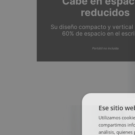
Cabe en espac
reducidos
Su diseño compacto y vertical 
60% de espacio en el escri
Portátil no incluida
Ese sitio we
Utilizamos cookie
compartimos infor
análisis, quiene