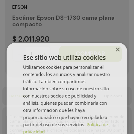
EPSON
Escáner Epson DS-1730 cama plana
compacto
$
2
.
011
.
920
×
COMPRAR
－
＋
Ese sitio web utiliza cookies
Utilizamos cookies para personalizar el
contenido, los anuncios y analizar nuestro
tráfico. También compartimos
información sobre su uso de nuestro sitio
con nuestros socios de publicidad y
Descripción
Características
Garantía
Opiniones
análisis, quienes pueden combinarla con
otra información que les haya
proporcionado o que hayan recopilado a
El escáner Epson DS‑1730 es un escáner de documentos de
cama plana con ADF dúplex de 60 hojas, orientado a
partir del uso de sus servicios.
Política de
entornos empresariales que requieren productividad y
confiabilidad, ya que ofrece velocidades de hasta 30 ppm /
privacidad