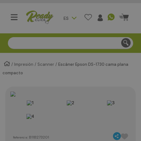
ES
Compra segura - Entregas en Bogotá en menos de 3 día
Impresión
Scanner
Escáner Epson DS-1730 cama plana
compacto
:
B11B273201
Referencia