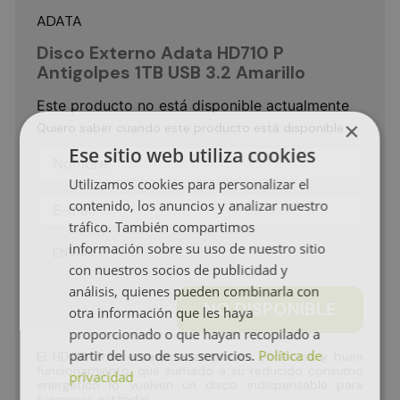
ADATA
Disco Externo Adata HD710 P
Antigolpes 1TB USB 3.2 Amarillo
Este producto no está disponible actualmente
×
Quiero saber cuando este producto está disponible
Ese sitio web utiliza cookies
Utilizamos cookies para personalizar el
contenido, los anuncios y analizar nuestro
tráfico. También compartimos
información sobre su uso de nuestro sitio
ENVIAR
con nuestros socios de publicidad y
análisis, quienes pueden combinarla con
NO DISPONIBLE
otra información que les haya
proporcionado o que hayan recopilado a
partir del uso de sus servicios.
Política de
El HD710 Pro se caracteriza por su eficiencia y buen
funcionamiento, que sumado a su reducido consumo
privacidad
energético lo vuelven un disco indispensable para
funciones estándar.