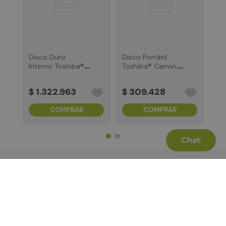
$
Disco Duro
Disco Portátil
Interno Toshiba®
Toshiba® Canvio®
N300 de
Basics, Negro 1TB
Rendimiento , 10TB
$
1
.
322
.
963
$
309
.
428
COMPRAR
COMPRAR
Chat
Términos Legales
La Tienda
Canales de Atención