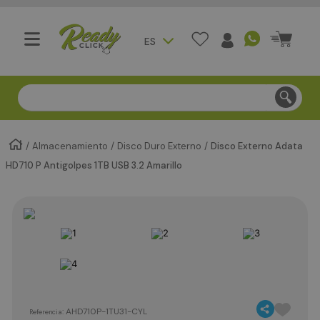
ES
Compra segura - Entregas en Bogotá en menos de 3 día
Almacenamiento
Disco Duro Externo
Disco Externo Adata
HD710 P Antigolpes 1TB USB 3.2 Amarillo
:
AHD710P-1TU31-CYL
Referencia