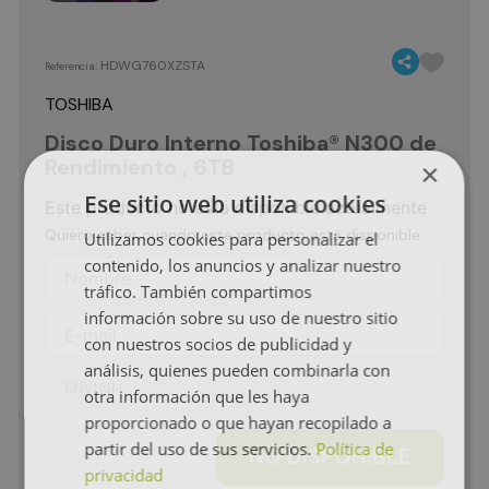
:
HDWG760XZSTA
Referencia
TOSHIBA
Disco Duro Interno Toshiba® N300 de
Rendimiento , 6TB
×
Ese sitio web utiliza cookies
Este producto no está disponible actualmente
Quiero saber cuando este producto está disponible
Utilizamos cookies para personalizar el
contenido, los anuncios y analizar nuestro
tráfico. También compartimos
información sobre su uso de nuestro sitio
con nuestros socios de publicidad y
análisis, quienes pueden combinarla con
ENVIAR
otra información que les haya
proporcionado o que hayan recopilado a
partir del uso de sus servicios.
Política de
NO DISPONIBLE
privacidad