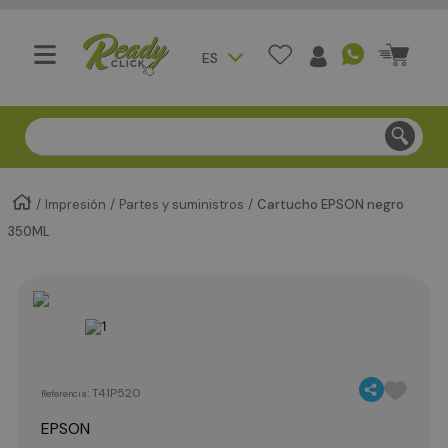
ES
Compra segura - Entregas en Bogotá en menos de 3 día
Impresión
Partes y suministros
Cartucho EPSON negro
350ML
:
T41P520
Referencia
EPSON