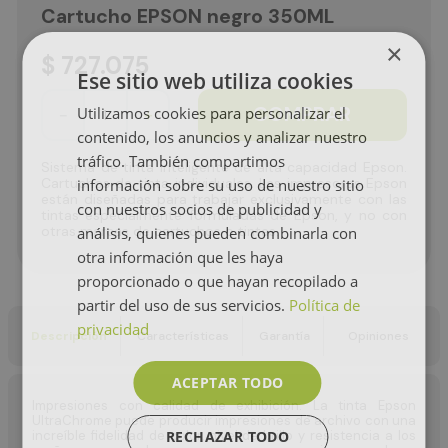
Cartucho EPSON negro 350ML
×
$
727
.
075
Ese sitio web utiliza cookies
COMPRAR
Utilizamos cookies para personalizar el
－
＋
contenido, los anuncios y analizar nuestro
tráfico. También compartimos
Sistema de tinta inteligente de alta capacidad Epson.
Cartuchos de tinta individuales. Las impresoras Epson
información sobre su uso de nuestro sitio
están diseñadas para trabajar exclusivamente con las
con nuestros socios de publicidad y
tintas especialmente formuladas de Epson, y no con
otras marcas de cartuchos o tintas.
análisis, quienes pueden combinarla con
otra información que les haya
proporcionado o que hayan recopilado a
partir del uso de sus servicios.
Política de
privacidad
Descripción
Características
Garantía
Opiniones
ACEPTAR TODO
Impresiones con calidad de exhibición. La tinta Epson
UltraChrome puede producir impresiones de archivo con una
RECHAZAR TODO
increíble fidelidad de color, nivel de brillo y resistencia a los