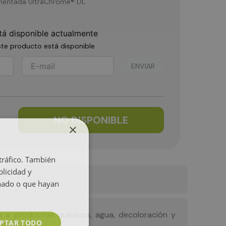
igmentada UltraChrome® DL
tá disponible actualmente
te producto está disponible
ENVIAR
NO DISPONIBLE
×
 tráfico. También
licidad y
onado o que hayan
a a productos químicos, agua, decoloración y
PTAR TODO