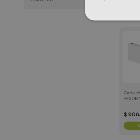
Cartuch
EPSON 
700ML
$
906
.