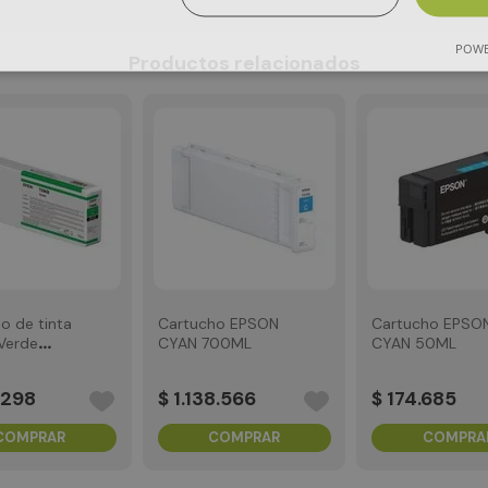
POWE
Productos relacionados
o de tinta
Cartucho EPSON
Cartucho EPSO
Verde
CYAN 700ML
CYAN 50ML
298
$
1
.
138
.
566
$
174
.
685
COMPRAR
COMPRAR
COMPRA