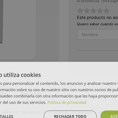
la excelencia. Tinta p
☆
☆
☆
☆
☆
Este producto no es
Quiero saber cuando es
b utiliza cookies
s para personalizar el contenido, los anuncios y analizar nuestro
mación sobre su uso de nuestro sitio con nuestros socios de pub
tía
Opiniones
s pueden combinarla con otra información que les haya proporci
r del uso de sus servicios.
Política de privacidad
adhieren rápidamente ofreciendo durabilidad y resistenci
TALLES
RECHAZAR TODO
ACE