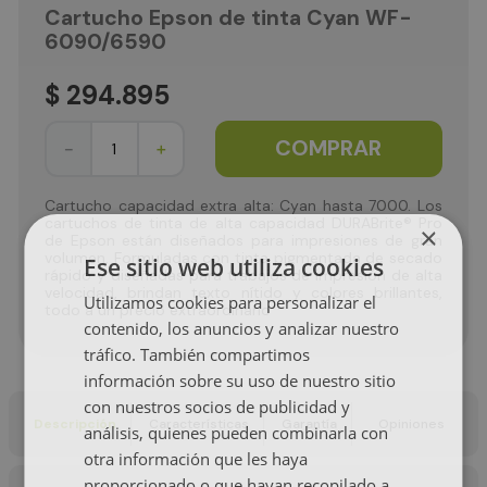
Cartucho Epson de tinta Cyan WF-
6090/6590
$
294
.
895
COMPRAR
－
＋
Cartucho capacidad extra alta: Cyan hasta 7000. Los
cartuchos de tinta de alta capacidad DURABrite® Pro
×
de Epson están diseñados para impresiones de gran
volumen. Formuladas con tinta pigmentada de secado
Ese sitio web utiliza cookies
rápido y diseñadas para trabajos de impresión de alta
velocidad, brindan texto nítido y colores brillantes,
Utilizamos cookies para personalizar el
todo a un precio extraordinario
contenido, los anuncios y analizar nuestro
tráfico. También compartimos
información sobre su uso de nuestro sitio
con nuestros socios de publicidad y
Descripción
Características
Garantía
Opiniones
análisis, quienes pueden combinarla con
otra información que les haya
proporcionado o que hayan recopilado a