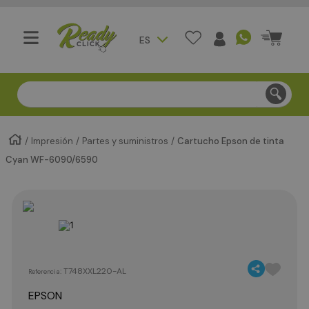
ES
Compra segura - Entregas en Bogotá en menos de 3 día
Impresión
Partes y suministros
Cartucho Epson de tinta
Cyan WF-6090/6590
:
T748XXL220-AL
Referencia
EPSON