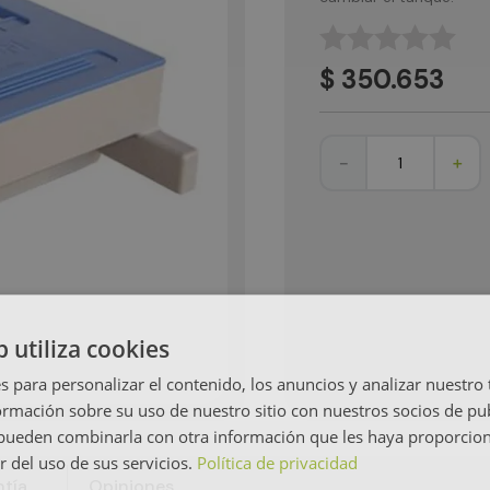
☆
☆
☆
☆
☆
$
350
.
653
－
＋
b utiliza cookies
s para personalizar el contenido, los anuncios y analizar nuestro
mación sobre su uso de nuestro sitio con nuestros socios de pub
s pueden combinarla con otra información que les haya proporci
r del uso de sus servicios.
Política de privacidad
tía
Opiniones