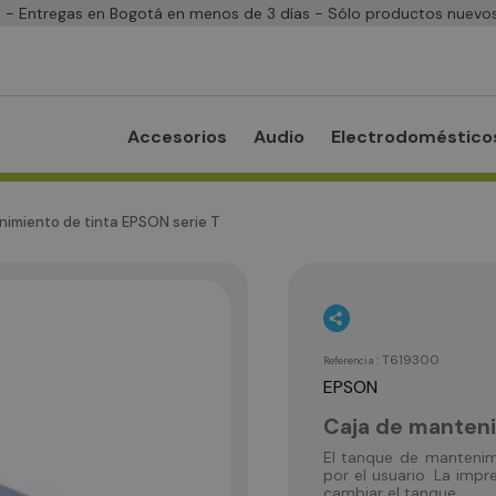
- Entregas en Bogotá en menos de 3 días - Sólo productos nuevos
Accesorios
Audio
Electrodoméstico
imiento de tinta EPSON serie T
:
T619300
Referencia
EPSON
Caja de manteni
El tanque de mantenim
por el usuario. La imp
cambiar el tanque.