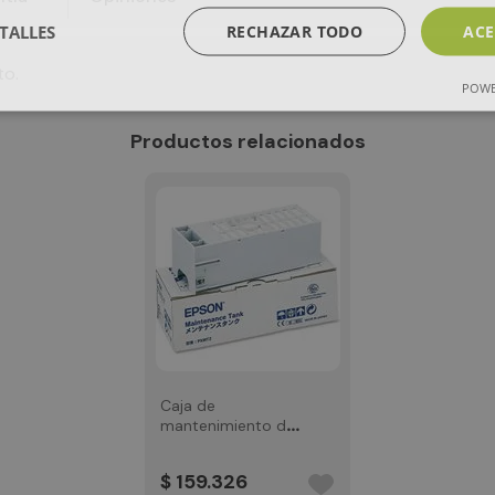
TALLES
RECHAZAR TODO
ACE
to.
POWE
Productos relacionados
Caja de
mantenimiento de
tinta EPSON
C12C890191
$
159
.
326