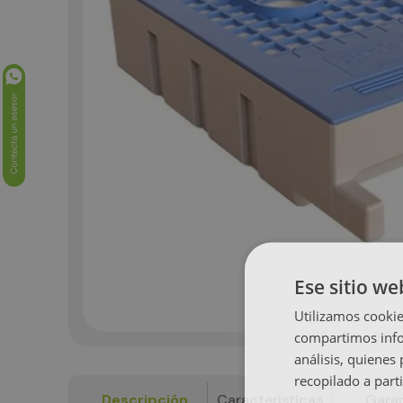
Ese sitio we
Utilizamos cookie
compartimos infor
análisis, quiene
recopilado a parti
Descripción
Características
Garan