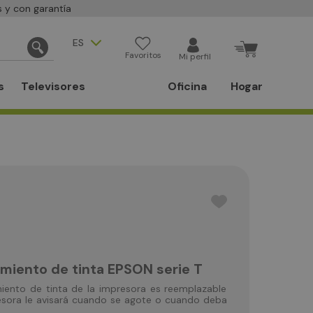
 y con garantía
ES
Favoritos
Mi perfil
s
Televisores
Oficina
Hogar
miento de tinta EPSON serie T
iento de tinta de la impresora es reemplazable
resora le avisará cuando se agote o cuando deba