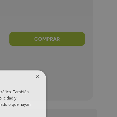
COMPRAR
×
 tráfico. También
licidad y
onado o que hayan