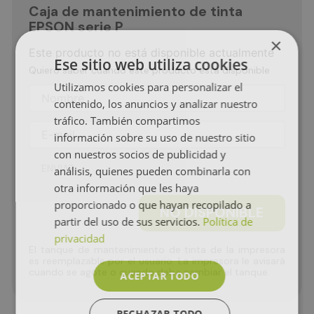
Caja de mantenimiento de tinta
EPSON serie P
×
Este producto no está disponible actualmente
Ese sitio web utiliza cookies
Quiero saber cuando este producto está disponible
Utilizamos cookies para personalizar el
contenido, los anuncios y analizar nuestro
tráfico. También compartimos
información sobre su uso de nuestro sitio
con nuestros socios de publicidad y
ENVIAR
análisis, quienes pueden combinarla con
otra información que les haya
proporcionado o que hayan recopilado a
NO DISPONIBLE
partir del uso de sus servicios.
Política de
privacidad
El tanque de mantenimiento de tinta de la impresora
es reemplazable por el usuario. La impresora le avisará
cuando se agote o cuando deba cambiar el tanque.
ACEPTAR TODO
RECHAZAR TODO