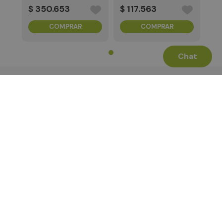
T
$
350
.
653
$
117
.
563
COMPRAR
COMPRAR
Chat
Términos Legales
La Tienda
Canales de Atención