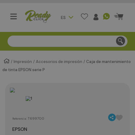
ES
Compra segura - Entregas en Bogotá en menos de 3 día
Impresión
Accesorios de impresión
Caja de mantenimiento
de tinta EPSON serie P
:
T699700
Referencia
EPSON