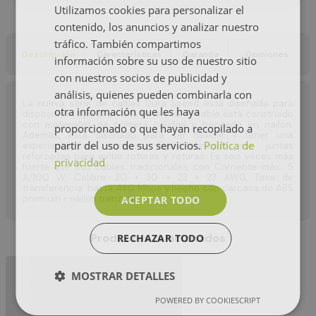
Utilizamos cookies para personalizar el
contenido, los anuncios y analizar nuestro
tráfico. También compartimos
Descripción
Características
Garantía
Opiniones
información sobre su uso de nuestro sitio
con nuestros socios de publicidad y
análisis, quienes pueden combinarla con
La nueva serie de cables Dura Speed ​​está diseñada para
otra información que les haya
dispositivos tipo C de alta potencia. El cable está construido
con materiales de primera calidad y trenzado en nailon.
proporcionado o que hayan recopilado a
Además, está diseñado para ser flexible y tener una
partir del uso de sus servicios.
Política de
experiencia sin enredos. Está fabricado con juntas
reforzadas para evitar roturas y roturas. Es seis veces más
privacidad
fuerte que sus cables tradicionales, con Corriente máx.: 5
A/100 W, Calibre: 30 + 30 + 23 + 23 AWG, Tasa de
transferencia: hasta 480 Mbps y hecho con carcasa de ABS
premium + nailon trenzado
ACEPTAR TODO
Productos relacionados
RECHAZAR TODO
MOSTRAR DETALLES
POWERED BY COOKIESCRIPT