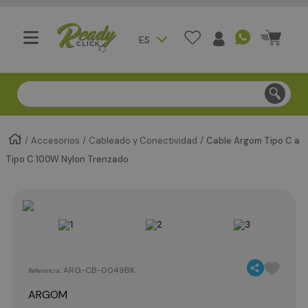
ES
Compra segura - Entregas en Bogotá en menos de 3 día
Accesorios
Cableado y Conectividad
Cable Argom Tipo C a
Tipo C 100W Nylon Trenzado
:
ARG-CB-0049BK
Referencia
ARGOM