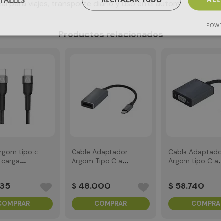
al para viajes, transporte diario y uso en el autom
POWE
Productos relacionados
rgom tipo c
Cable Adaptador
Cable Adaptado
c carga
Argom Tipo C a
Argom tipo C a
Displayport de
VGA de 15 cm
15cm
35
$
48
.
000
$
58
.
740
COMPRAR
COMPRAR
COMPRA