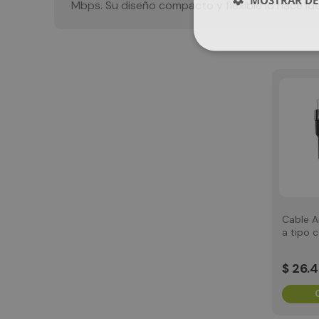
Mbps. Su diseño compacto y flexible lo hace ide
Cable A
a tipo 
rápida
$
26
.
4