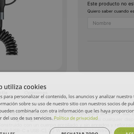
Este producto no es
Quiero saber cuando es
b utiliza cookies
tía
Opiniones
s para personalizar el contenido, los anuncios y analizar nuestro
mación sobre su uso de nuestro sitio con nuestros socios de pub
s pueden combinarla con otra información que les haya proporci
la máxima versatilidad y portabilidad para alimentar sus 
r del uso de sus servicios.
Política de privacidad
C + Lightning), este cable se adapta a casi cualquier dis
. Construido con un cuerpo enrollado y sin enredos y reforzad
0 W (USB-C a USB-C), 30 W para USB-C a Lightning y una ve
TALLES
RECHAZAR TODO
ACE