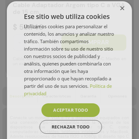
Cable Adaptador Argom tipo C a VGA
×
de 15 cm
Ese sitio web utiliza cookies
$
58
.
740
Utilizamos cookies para personalizar el
contenido, los anuncios y analizar nuestro
tráfico. También compartimos
COMPRAR
－
＋
información sobre su uso de nuestro sitio
con nuestros socios de publicidad y
Cable Adaptador de 6in / 15cm con Tipo-C Macho en
análisis, quienes pueden combinarla con
un extremo y VGA Hembra en el otro.
otra información que les haya
proporcionado o que hayan recopilado a
partir del uso de sus servicios.
Política de
privacidad
Descripción
Características
Garantía
Opiniones
ACEPTAR TODO
Conecte un monitor VGA o TV a dispositivos equipados con
una conexión Tipo-C, Compatible con la mayoría de los
RECHAZAR TODO
dispositivos que usan un conector tipo C, como
computadoras portátiles, teléfonos inteligentes y MacBook,
Admite resoluciones de hasta 1920 x 1080p, El diseño tipo C