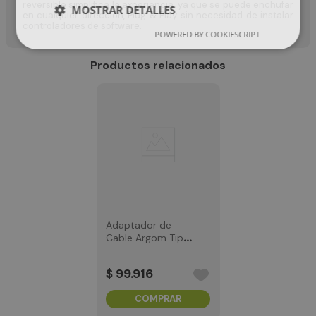
reversible simplifica la experiencia, ya que se puede enchufar
MOSTRAR DETALLES
en cualquier dirección, Plug & Play sin necesidad de instalar
controladores de software.
POWERED BY COOKIESCRIPT
Productos relacionados
Adaptador de
Cable Argom Tipo
C a RJ45 de 15cm
$
99
.
916
COMPRAR