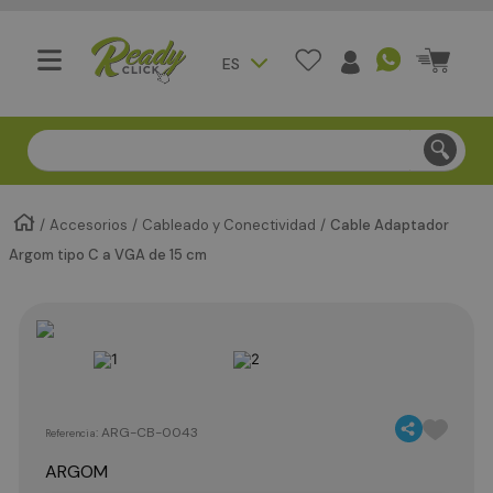
ES
Compra segura - Entregas en Bogotá en menos de 3 día
Accesorios
Cableado y Conectividad
Cable Adaptador
Argom tipo C a VGA de 15 cm
:
ARG-CB-0043
Referencia
ARGOM