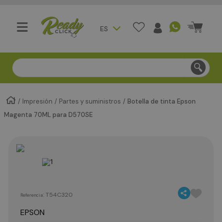
ES
Compra segura - Entregas en Bogotá en menos de 3 día
Impresión
Partes y suministros
Botella de tinta Epson
Magenta 70ML para D570SE
:
T54C320
Referencia
EPSON