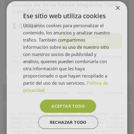
Botella de tinta Epson Magenta 70ML
×
para D570SE
Ese sitio web utiliza cookies
$
49
.
477
Utilizamos cookies para personalizar el
contenido, los anuncios y analizar nuestro
tráfico. También compartimos
COMPRAR
－
＋
información sobre su uso de nuestro sitio
con nuestros socios de publicidad y
Tinta UltraChrome D6r-S T54C basada en colorantes
análisis, quienes pueden combinarla con
para imágenes vibrantes y realistas.
otra información que les haya
proporcionado o que hayan recopilado a
partir del uso de sus servicios.
Política de
privacidad
Descripción
Características
Garantía
Opiniones
ACEPTAR TODO
La tecnología de tinta basada en colorantes Epson
UltraChrome D6r-S ofrece colores vibrantes y detalles
RECHAZAR TODO
vívidos y nítidos. El avanzado juego de tintas de 6 colores
ofrece una amplia gama de colores para imágenes
fotográficas realistas que son resistentes a las manchas, al