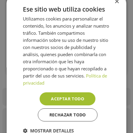
×
Botella cian alto rendimiento 5.000
Ese sitio web utiliza cookies
págs.
Utilizamos cookies para personalizar el
$
25
.
259
contenido, los anuncios y analizar nuestro
tráfico. También compartimos
COMPRAR
información sobre su uso de nuestro sitio
－
＋
con nuestros socios de publicidad y
análisis, quienes pueden combinarla con
Botella de tinta cian de ultra alto rendimiento (5.000
págs. aprox.) MFCT930DW, DCPT830DW, DCPT730DW,
otra información que les haya
DCPT530DW, DCPT430W, DCPT230.
proporcionado o que hayan recopilado a
partir del uso de sus servicios.
Política de
privacidad
Descripción
Características
Garantía
Opiniones
ACEPTAR TODO
RECHAZAR TODO
Imprime documentos, fotografías, informes y más en alta
calidad y en colores vibrantes, Evita derrames, Asegura el
mejor rendimiento con tintas originales Brother, Rendimiento
MOSTRAR DETALLES
aprox.: 5.000 páginas, volumen de tinta de color: 48,8 ml