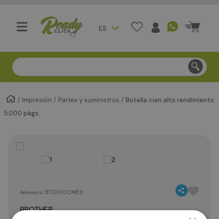
ES
Compra segura - Entregas en Bogotá en menos de 3 día
Impresión
Partes y suministros
Botella cian alto rendimiento
5.000 págs.
:
BTD100CMEX
Referencia
BROTHER