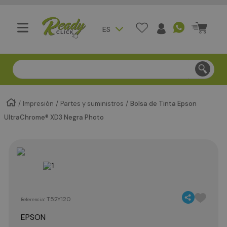
ES
Compra segura - Entregas en Bogotá en menos de 3 día
Impresión
Partes y suministros
Bolsa de Tinta Epson
UltraChrome® XD3 Negra Photo
:
T52Y120
Referencia
EPSON