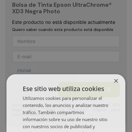
Bolsa de Tinta Epson UltraChrome®
XD3 Negra Photo
Este producto no está disponible actualmente
Quiero saber cuando este producto está disponible
ENVIAR
×
Ese sitio web utiliza cookies
NO DISPONIBLE
Utilizamos cookies para personalizar el
contenido, los anuncios y analizar nuestro
Bolsa de tinta Epson de 1.6Lt ml UltraChrome® XD3
Negra Photo. Tinta de Pigmento Original para
tráfico. También compartimos
impresoras de gran formato
información sobre su uso de nuestro sitio
con nuestros socios de publicidad y