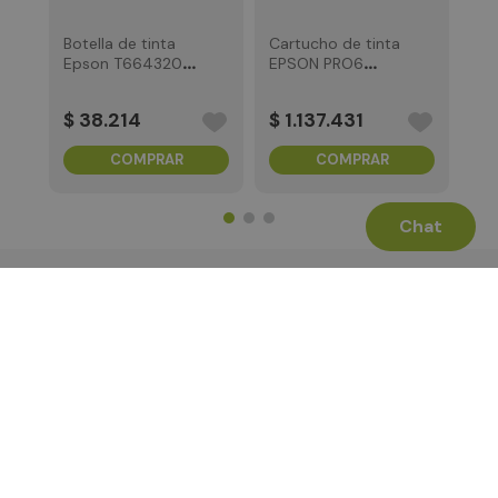
Botella de tinta
Cartucho de tinta
Epson T664320-
EPSON PRO6
AL Magenta
Negro Mate
700ML
$
38
.
214
$
1
.
137
.
431
COMPRAR
COMPRAR
Chat
Términos Legales
La Tienda
Canales de Atención