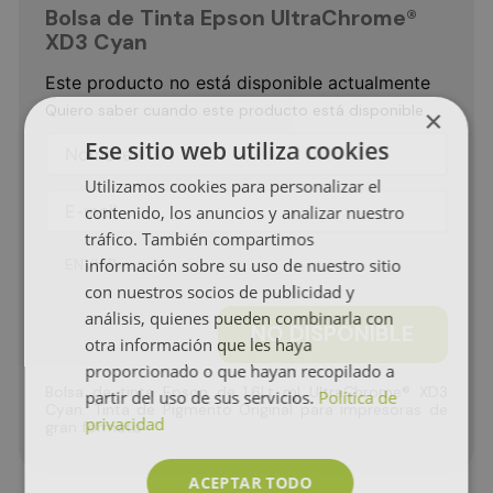
Bolsa de Tinta Epson UltraChrome®
XD3 Cyan
Este producto no está disponible actualmente
Quiero saber cuando este producto está disponible
×
Ese sitio web utiliza cookies
Utilizamos cookies para personalizar el
contenido, los anuncios y analizar nuestro
tráfico. También compartimos
ENVIAR
información sobre su uso de nuestro sitio
con nuestros socios de publicidad y
análisis, quienes pueden combinarla con
NO DISPONIBLE
otra información que les haya
proporcionado o que hayan recopilado a
Bolsa de tinta Epson de 1.6Lt ml UltraChrome® XD3
partir del uso de sus servicios.
Política de
Cyan. Tinta de Pigmento Original para impresoras de
privacidad
gran formato
ACEPTAR TODO