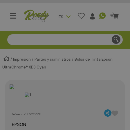
ES
Compra segura - Entregas en Bogotá en menos de 3 día
Impresión
Partes y suministros
Bolsa de Tinta Epson
UltraChrome® XD3 Cyan
:
T52Y220
Referencia
EPSON