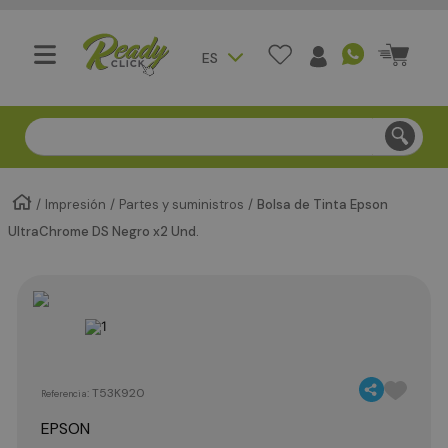
ES
Compra segura - Entregas en Bogotá en menos de 3 día
Impresión
Partes y suministros
Bolsa de Tinta Epson
UltraChrome DS Negro x2 Und.
:
T53K920
Referencia
EPSON