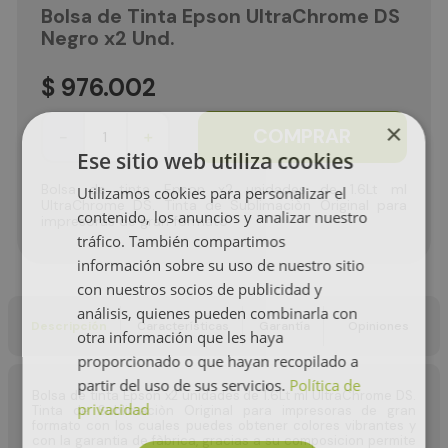
Bolsa de Tinta Epson UltraChrome DS
Negro x2 Und.
$
976
.
002
×
COMPRAR
－
＋
Ese sitio web utiliza cookies
Bolsa de tinta Epson x2 unidades de 1.6Lt ml
Utilizamos cookies para personalizar el
UltraChrome DS. Tinta de Sublimaciòn Original para
contenido, los anuncios y analizar nuestro
impresoras de gran formato
tráfico. También compartimos
información sobre su uso de nuestro sitio
con nuestros socios de publicidad y
análisis, quienes pueden combinarla con
Descripción
Características
Garantía
Opiniones
otra información que les haya
proporcionado o que hayan recopilado a
partir del uso de sus servicios.
Política de
Bolsa de tinta Epson x2 unidades de 1.6Lt ml UltraChrome DS.
privacidad
Tinta de Sublimaciòn Original para impresoras de gran
formato con los cuales puedes obtener colores vibrantes y
con la garantia de fàbrica, gracias a su composicion permite