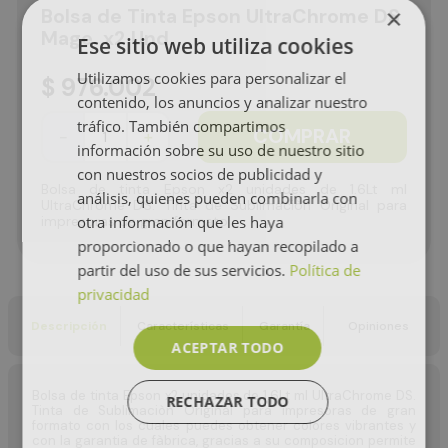
×
Bolsa de Tinta Epson UltraChrome DS
Mage. x2 Und.
Ese sitio web utiliza cookies
Utilizamos cookies para personalizar el
$
976
.
002
contenido, los anuncios y analizar nuestro
tráfico. También compartimos
COMPRAR
－
＋
información sobre su uso de nuestro sitio
con nuestros socios de publicidad y
Bolsa de tinta Epson x2 unidades de 1.6Lt ml
análisis, quienes pueden combinarla con
UltraChrome DS. Tinta de Sublimaciòn Original para
otra información que les haya
impresoras de gran formato
proporcionado o que hayan recopilado a
partir del uso de sus servicios.
Política de
privacidad
Descripción
Características
Garantía
Opiniones
ACEPTAR TODO
Bolsa de tinta Epson x2 unidades de 1.6Lt ml UltraChrome DS.
RECHAZAR TODO
Tinta de Sublimaciòn Original para impresoras de gran
formato con los cuales puedes obtener colores vibrantes y
con la garantia de fàbrica, gracias a su composicion permite