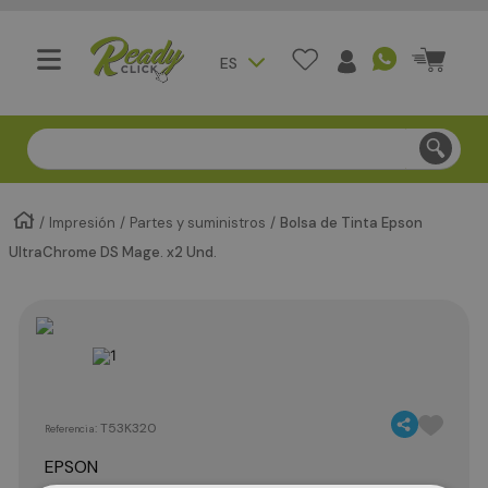
ES
Compra segura - Entregas en Bogotá en menos de 3 día
Impresión
Partes y suministros
Bolsa de Tinta Epson
UltraChrome DS Mage. x2 Und.
:
T53K320
Referencia
EPSON