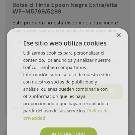
Bolsa d Tinta Epson Negra Extra/alta
WF-M5799/5299
Este producto no está disponible actualmente
Quiero saber cuando este producto está disponible
×
Ese sitio web utiliza cookies
Utilizamos cookies para personalizar el
contenido, los anuncios y analizar nuestro
tráfico. También compartimos
ENVIAR
información sobre su uso de nuestro sitio
con nuestros socios de publicidad y
análisis, quienes pueden combinarla con
NO DISPONIBLE
otra información que les haya
proporcionado o que hayan recopilado a
Rendimiento bolsa: Negro hasta 40.000
partir del uso de sus servicios.
Política de
privacidad
ACEPTAR TODO