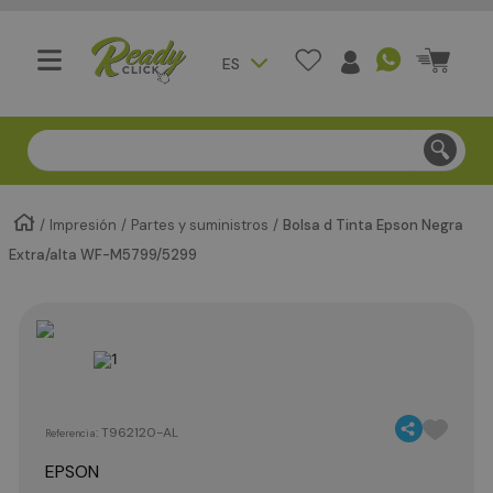
ES
Compra segura - Entregas en Bogotá en menos de 3 día
Impresión
Partes y suministros
Bolsa d Tinta Epson Negra
Extra/alta WF-M5799/5299
:
T962120-AL
Referencia
EPSON