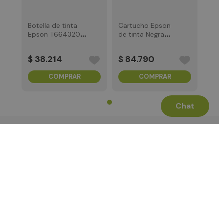
Botella de tinta
Cartucho Epson
Epson T664320-
de tinta Negra
AL Magenta
para TM-C3500
$
38
.
214
$
84
.
790
COMPRAR
COMPRAR
Chat
Términos Legales
La Tienda
Canales de Atención