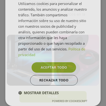
Comprueba los términos
Utilizamos cookies para personalizar el
ingresados
contenido, los anuncios y analizar nuestro
Intenta utilizar una sola palabra
Utiliza términos genéricos en la
tráfico. También compartimos
búsqueda
información sobre su uso de nuestro sitio
Intenta buscar sinónimos del
con nuestros socios de publicidad y
término deseado
análisis, quienes pueden combinarla con
otra información que les haya
proporcionado o que hayan recopilado a
partir del uso de sus servicios.
Política de
privacidad
ACEPTAR TODO
RECHAZAR TODO
MOSTRAR DETALLES
HOME
POWERED BY COOKIESCRIPT