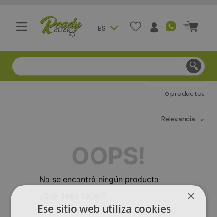
ES
Compra segura - Entregas en Bogotá en menos de 3 día
productos
0
relevancia
OOPS!
No se encontró ningún producto
×
¿Qué debo hacer?
Ese sitio web utiliza cookies