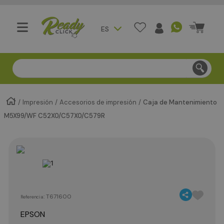
ES
Compra segura - Entregas en Bogotá en menos de 3 día
Impresión
Accesorios de impresión
Caja de Mantenimiento
M5X99/WF C52X0/C57X0/C579R
:
T671600
Referencia
EPSON