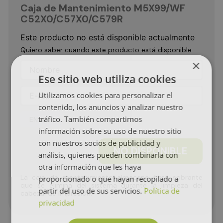
Caja de Mantenimiento M5X99/WF
C52X0/C57X0/C579R
Este producto no está disponible actualmente
Quiero saber cuando este producto está disponible
×
Ese sitio web utiliza cookies
Utilizamos cookies para personalizar el
contenido, los anuncios y analizar nuestro
tráfico. También compartimos
ENVIAR
información sobre su uso de nuestro sitio
con nuestros socios de publicidad y
NO DISPONIBLE
análisis, quienes pueden combinarla con
otra información que les haya
La caja de mantenimiento almacena tinta sobrante
proporcionado o que hayan recopilado a
que se elimina del sistema durante la limpieza del
partir del uso de sus servicios.
Política de
cabezal de impresión.
privacidad