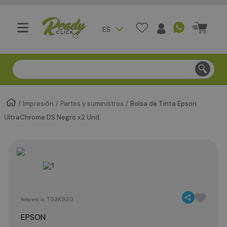
ES
Compra segura - Entregas en Bogotá en menos de 3 día
Impresión
Partes y suministros
Bolsa de Tinta Epson
UltraChrome DS Negro x2 Und.
:
T53K920
Referencia
EPSON