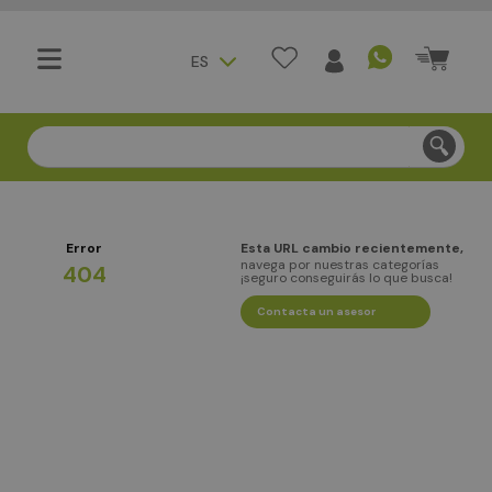
ES
Compra segura - Entregas en Bogotá en menos de 3 día
Error
Esta URL cambio recientemente,
navega por nuestras categorías
404
¡seguro conseguirás lo que busca!
Contacta un asesor