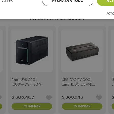
TALLES
RECHAZAR TODO
ACE
POWE
Productos relacionados
Back UPS APC
UPS APC BV1000
U
1600VA AVR 120 V
Easy 1000 VA AVR
E
120 V
1
$
605
.
407
$
368
.
946
COMPRAR
COMPRAR