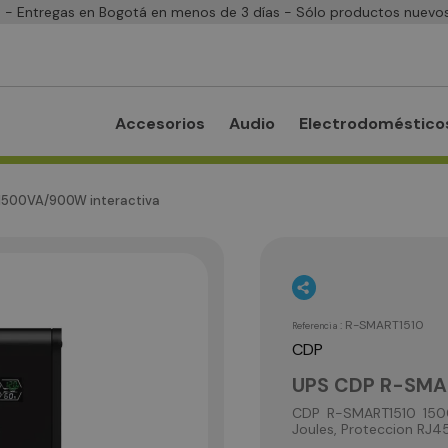
- Entregas en Bogotá en menos de 3 días - Sólo productos nuevos
Accesorios
Audio
Electrodoméstico
1500VA/900W interactiva
:
R-SMART1510
Referencia
CDP
UPS CDP R-SMAR
CDP R-SMART1510 1500
Joules, Proteccion RJ45