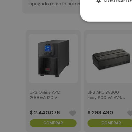
MOSTRAR DE
apagado remoto automatico, 120 Vac
UPS Online APC
UPS APC BV800
2000VA 120 V
Easy 800 VA AVR
W
120 V
$
2
.
440
.
076
$
293
.
480
AR
COMPRAR
COMPRAR