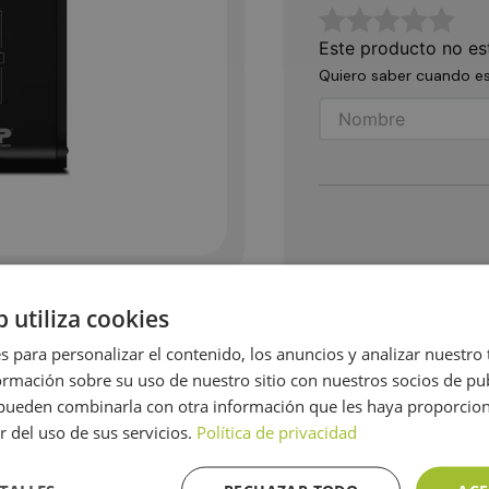
☆
☆
☆
☆
☆
Este producto no es
Quiero saber cuando es
b utiliza cookies
s para personalizar el contenido, los anuncios y analizar nuestro
tía
Opiniones
mación sobre su uso de nuestro sitio con nuestros socios de pub
s pueden combinarla con otra información que les haya proporci
r del uso de sus servicios.
Política de privacidad
dor de voltaje automatico (AVR), corrige variaciones de v
 5 Salidas con Respaldo de bateria y supresion de picos, 5 sal
Multifuncion, supresor de picos RJ45 (puerto ethernet), supr