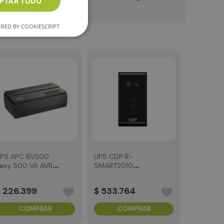
PTAR TODO
RED BY COOKIESCRIPT
PS APC BV500
UPS CDP R-
UPS CDP 
asy 500 VA AVR
SMART2010
UPR1008
20 V
2000VA/1200W
1000VA/
interactiva
interacti
$
226
.
399
$
533
.
764
$
139
.
2
COMPRAR
COMPRAR
C