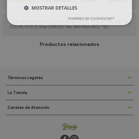
Descripción
Características
Garantía
Opiniones
MOSTRAR DETALLES
POWERED BY COOKIESCRIPT
CDP UPO33-10HFAX 10KVA/10KW PF 1.0, Online UPS 3PH HF,
LCD UL, FCC, E-Star 208/120 Vac 9AH Batt INCL *20
Productos relacionados
Términos Legales
La Tienda
Canales de Atención