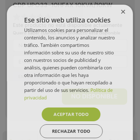
CDP UPO33-10HFAX 10KVA/10KW
×
☆
☆
☆
☆
☆
Ese sitio web utiliza cookies
Este producto no está disponible actualmente
Utilizamos cookies para personalizar el
Quiero saber cuando este producto está disponible
contenido, los anuncios y analizar nuestro
tráfico. También compartimos
información sobre su uso de nuestro sitio
con nuestros socios de publicidad y
análisis, quienes pueden combinarla con
otra información que les haya
ENVIAR
proporcionado o que hayan recopilado a
partir del uso de sus servicios.
Política de
NO DISPONIBLE
privacidad
ACEPTAR TODO
RECHAZAR TODO