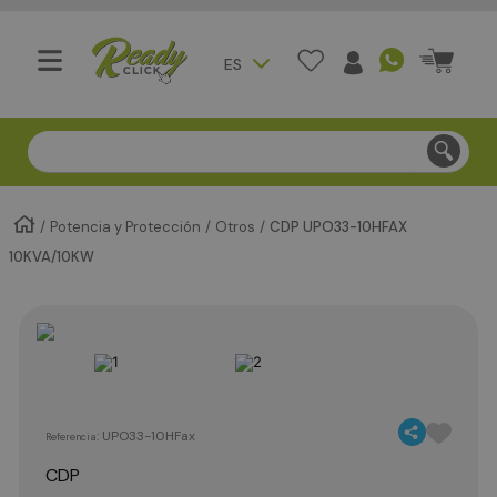
ES
Compra segura - Entregas en Bogotá en menos de 3 día
Potencia y Protección
Otros
CDP UPO33-10HFAX
10KVA/10KW
:
UPO33-10HFax
Referencia
CDP