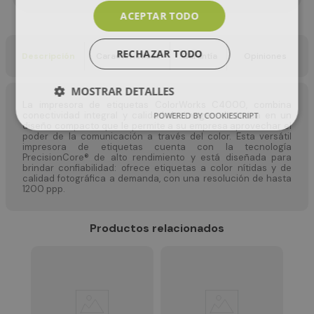
ACEPTAR TODO
RECHAZAR TODO
Descripción
Características
Garantía
Opiniones
MOSTRAR DETALLES
La impresora de etiquetas ColorWorks C4000, combina
conectividad integral y calidad de imagen dinámica en un
POWERED BY COOKIESCRIPT
diseño compacto que le permite a su empresa aprovechar el
poder de la comunicación a través del color. Esta versátil
impresora de etiquetas cuenta con la tecnología
PrecisionCore® de alto rendimiento y está diseñada para
brindar confiabilidad: ofrece etiquetas a color nítidas y de
calidad fotográfica a demanda, con una resolución de hasta
1200 ppp.
Productos relacionados