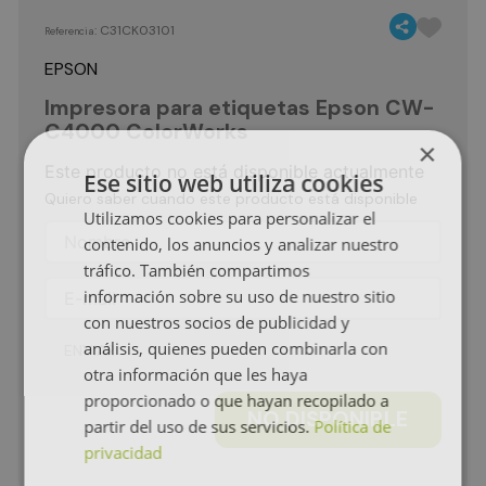
:
C31CK03101
Referencia
EPSON
Impresora para etiquetas Epson CW-
C4000 ColorWorks
×
Este producto no está disponible actualmente
Ese sitio web utiliza cookies
Quiero saber cuando este producto está disponible
Utilizamos cookies para personalizar el
contenido, los anuncios y analizar nuestro
tráfico. También compartimos
información sobre su uso de nuestro sitio
con nuestros socios de publicidad y
análisis, quienes pueden combinarla con
ENVIAR
otra información que les haya
proporcionado o que hayan recopilado a
NO DISPONIBLE
partir del uso de sus servicios.
Política de
privacidad