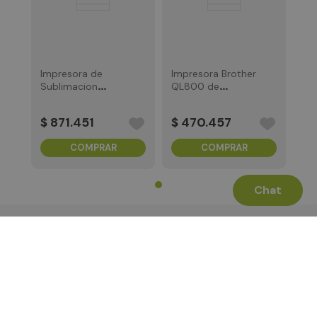
Impresora de
Impresora Brother
Sublimacion
QL800 de
Brother de Tinta
etiquetas térmica
$
871
.
451
$
470
.
457
COMPRAR
COMPRAR
Chat
Términos Legales
La Tienda
Canales de Atención